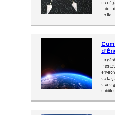
ou néga
notre b
un lieu
Comm
d’Én
La géob
interact
environ
de la g
d’énerg
subtile