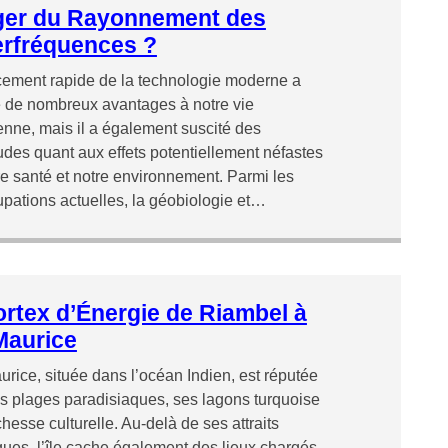
er du Rayonnement des
rfréquences ?
ement rapide de la technologie moderne a
 de nombreux avantages à notre vie
enne, mais il a également suscité des
udes quant aux effets potentiellement néfastes
re santé et notre environnement. Parmi les
pations actuelles, la géobiologie et…
ortex d’Énergie de Riambel à
 Maurice
aurice, située dans l’océan Indien, est réputée
s plages paradisiaques, ses lagons turquoise
chesse culturelle. Au-delà de ses attraits
iques, l’île cache également des lieux chargés