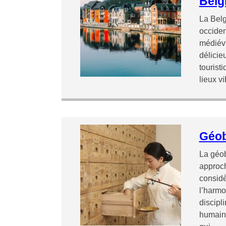
Belg
La Belg
occiden
médiéva
délicie
tourist
lieux v
Géob
La géob
approc
considè
l’harmo
discipl
humain,