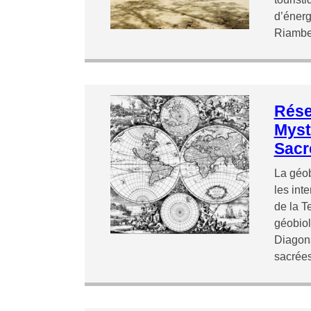
d’énergi
Riamb
Rése
Myst
Sacr
La géob
les int
de la T
géobiol
Diagona
sacré