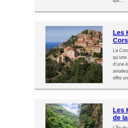
qui…
Les 
Cors
La Cors
qu’une 
d’une én
amateur
offre u
Les H
de l
L’Île d