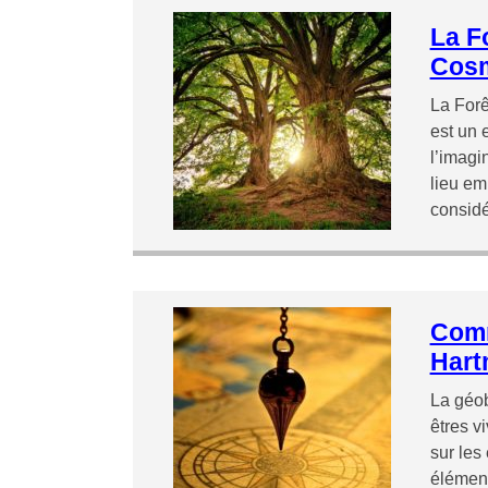
La F
Cosm
La Forê
est un 
l’imagi
lieu emp
consid
Comm
Hart
La géob
êtres v
sur les
élément