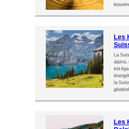
trouve
Les 
Suis
La Sui
alpins,
est éga
énergét
la Suis
géobio
Les 