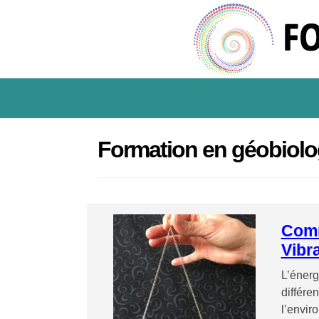
Formation en géobiolo
Comm
Vibra
L’énerg
différe
l’envir