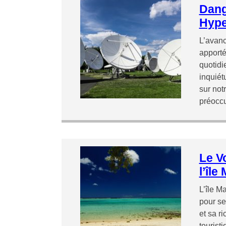
Dang
Hype
L’avanc
apporté
quotidi
inquiét
sur not
préoccu
Le V
l’île
L’île M
pour se
et sa ri
tourist